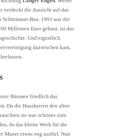
in Richtung
Langer Eugen
. Weiter
er verdeckt die Aussicht auf das
en Schürmann-Bau. 1993 war der
00 Millionen Euro gebaut, ist das
sgeschichte. Und eigentlich
dervereinigung dazwischen kam,
berlassen.
s
ter Bäumen friedlich das
m. Da die Hausherren den alten
brauchten sie was schönes zum
len, da das kleine Werk für die
r Mauer etwas eng ausfiel. Nun