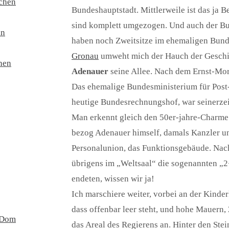
rchen
Bundeshauptstadt. Mittlerweile ist das ja Be
sind komplett umgezogen. Und auch der Bu
ln
haben noch Zweitsitze im ehemaligen Bund
Gronau
umweht mich der Hauch der Geschic
hen
Adenauer
seine Allee. Nach dem Ernst-Mori
Das ehemalige Bundesministerium für Post
heutige Bundesrechnungshof, war seinerzei
Man erkennt gleich den 50er-jahre-Charme 
bezog Adenauer himself, damals Kanzler u
Personalunion, das Funktionsgebäude. Nac
übrigens im „Weltsaal“ die sogenannten „2
endeten, wissen wir ja!
Ich marschiere weiter, vorbei an der Kinder
dass offenbar leer steht, und hohe Mauern,
 Dom
das Areal des Regierens an. Hinter den St