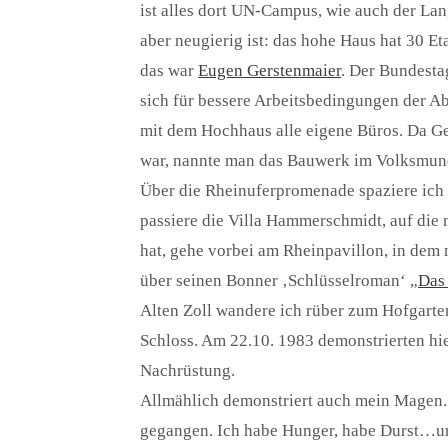
ist alles dort UN-Campus, wie auch der Lan
aber neugierig ist: das hohe Haus hat 30 Et
das war
Eugen Gerstenmaier
. Der Bundesta
sich für bessere Arbeitsbedingungen der A
mit dem Hochhaus alle eigene Büros. Da Ge
war, nannte man das Bauwerk im Volksmun
Über die Rheinuferpromenade spaziere ic
passiere die Villa Hammerschmidt, auf die 
hat, gehe vorbei am Rheinpavillon, in dem
über seinen Bonner ‚Schlüsselroman‘ „
Das
Alten Zoll wandere ich rüber zum Hofgarte
Schloss. Am 22.10. 1983 demonstrierten hi
Nachrüstung.
Allmählich demonstriert auch mein Magen.
gegangen. Ich habe Hunger, habe Durst…u