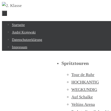
Zum
Inhalt
springen
Zum
Startseite
Inhalt
André Krajewski
springen
Datenschutzerklärung
Impressum
Spritztouren
Tour de Ruhr
HOCHKANTIG
WEGKUNDIG
Auf Schalke
Veltins Arena