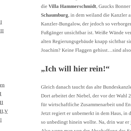
die
Villa Hammerschmidt
, Gaucks Bonne
Schaumburg
, in dem weiland die Kanzler 
 I
Kanzler-Bungalow, der jedoch so verborgen 
II
Fußgänger unsichtbar ist. Weiße Wände ver
alten Regierungsgebäude knapp sichtbar si
Joachim? Keine Flaggen gehisst…sind als
„Ich will hier rein!“
en
Gleich danach taucht das alte Bundeskanzl
I
Dort arbeitet der Niebel, der vor der Wah
II
für wirtschaftliche Zusammenarbeit und En
II,V
Jetzt regiert er unbemerkt in dem Haus, in
l
so unbedingt hinein wollte. Na, drin war er 
Also wenn man von der Abschaffung des Soz