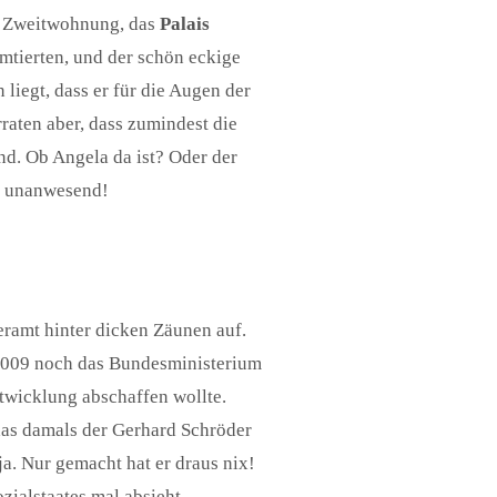
r Zweitwohnung, das
Palais
amtierten, und der schön eckige
liegt, dass er für die Augen der
raten aber, dass zumindest die
nd. Ob Angela da ist? Oder der
o unanwesend!
eramt hinter dicken Zäunen auf.
l 2009 noch das Bundesministerium
twicklung abschaffen wollte.
 das damals der Gerhard Schröder
ja. Nur gemacht hat er draus nix!
ialstaates mal absieht.