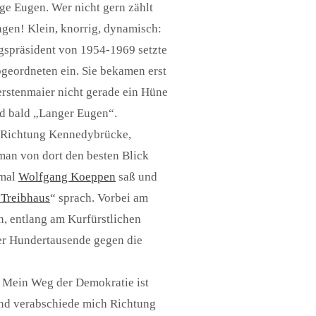
ge Eugen. Wer nicht gern zählt
agen! Klein, knorrig, dynamisch:
gspräsident von 1954-1969 setzte
bgeordneten ein. Sie bekamen erst
rstenmaier nicht gerade ein Hüne
d bald „Langer Eugen“.
h Richtung Kennedybrücke,
man von dort den besten Blick
 mal
Wolfgang Koeppen
saß und
 Treibhaus
“ sprach. Vorbei am
n, entlang am Kurfürstlichen
er Hundertausende gegen die
 Mein Weg der Demokratie ist
nd verabschiede mich Richtung