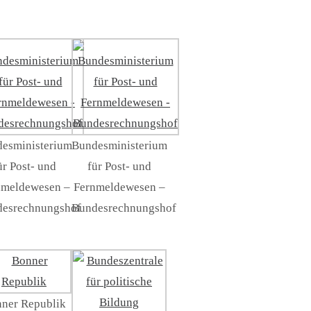
esministerium
Bundesministerium
ür Post- und
für Post- und
nmeldewesen –
Fernmeldewesen –
esrechnungshof
Bundesrechnungshof
ner Republik