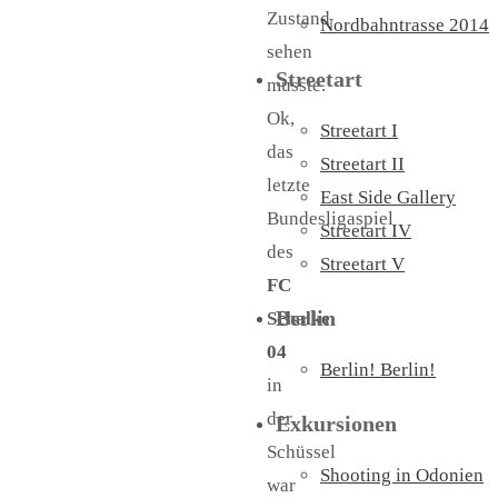
Zustand
Nordbahntrasse 2014
sehen
Streetart
musste.
Ok,
Streetart I
das
Streetart II
letzte
East Side Gallery
Bundesligaspiel
Streetart IV
des
Streetart V
FC
Berlin
Schalke
04
Berlin! Berlin!
in
der
Exkursionen
Schüssel
Shooting in Odonien
war