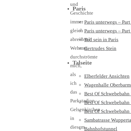
und
Paris
Geschichte
immer
Paris unterwegs – Part
gleich
Paris unterwegs – Part 
abreißen?
Tod sein in Paris
Wehmut
Gertrudes Stein
durchströmte
Talseite
mich,
als
Elberfelder Ansichten
ich
Wagenhalle Oberbarm
das
Best Of Schwebebahn 
Parkstadion
Best Of Schwebebahn 
Gelsenkirchen
Best Of Schwebebahn 
in
Sambatrasse Wupperta
diesem
Bahnhofstunnel