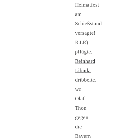
Heimatfest
am
Schießstand
versagte!
R.I.P.)
pflügte,
Reinhard
Libuda
dribbelte,
wo
Olaf
Thon
gegen
die
Bayern