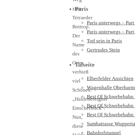
Paris
zum
Tetraeder
Paris unterwegs – Part
Bottrop.
Paris unterwegs – Part 
Der
Tod sein in Paris
Name
Gertrudes Stein
des
Ortes
Talseite
verhieß
Elberfelder Ansichten
viel
Wagenhalle Oberbarm
Schönes:
Best Of Schwebebahn 
„Haldenereignis
Best Of Schwebebahn 
Emscherblick“.
Best Of Schwebebahn 
Nun,
Sambatrasse Wupperta
diese
Bahnhofstunnel