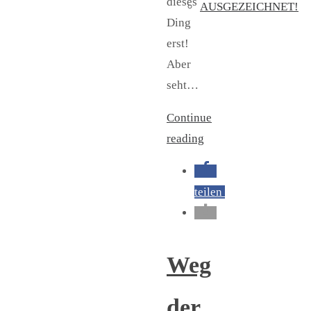
dieses
AUSGEZEICHNET!
Ding
erst!
Aber
seht…
Continue
reading
teilen
Weg
der