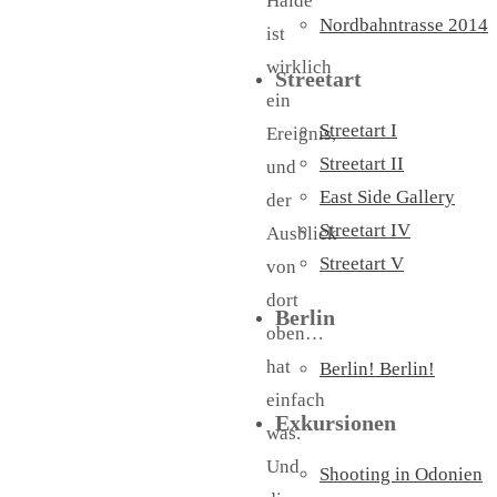
Halde
Nordbahntrasse 2014
ist
wirklich
Streetart
ein
Streetart I
Ereignis,
Streetart II
und
East Side Gallery
der
Streetart IV
Ausblick
Streetart V
von
dort
Berlin
oben…
hat
Berlin! Berlin!
einfach
Exkursionen
was.
Und
Shooting in Odonien