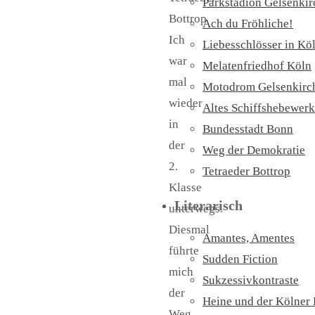
Parkstadion Gelsenki
Bottrop
Ach du Fröhliche!
Ich
Liebesschlösser in Kö
war
Melatenfriedhof Köln
mal
Motodrom Gelsenkirc
wieder
Altes Schiffshebewerk
in
Bundesstadt Bonn
der
Weg der Demokratie
2.
Tetraeder Bottrop
Klasse
Literarisch
unterwegs.
Diesmal
Amantes, Amentes
führte
Sudden Fiction
mich
Sukzessivkontraste
der
Heine und der Kölner
Weg