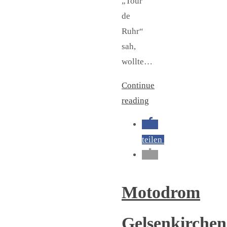
„Tour
de
Ruhr“
sah,
wollte…
Continue
reading
teilen
Motodrom
Gelsenkirchen