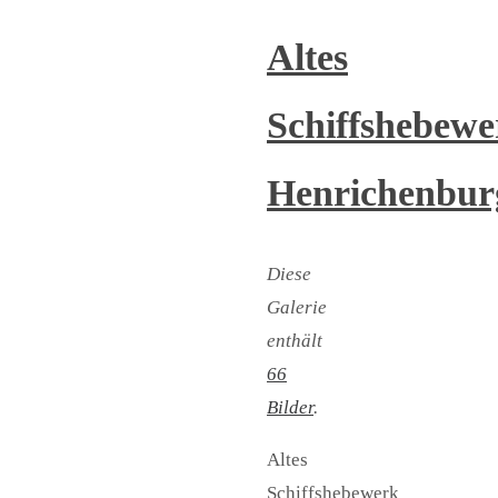
Altes
Schiffshebewe
Henrichenbur
Diese
Galerie
enthält
66
Bilder
.
Altes
Schiffshebewerk