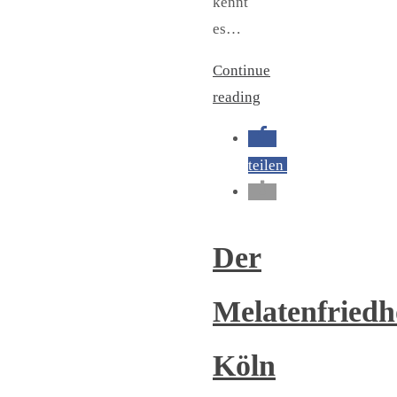
kennt
es…
Continue
reading
teilen
Der
Melatenfriedh
Köln